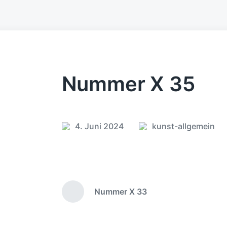
Nummer X 35
4. Juni 2024
kunst-allgemein
V
V
e
e
r
r
ö
ö
f
f
Nummer X 33
f
f
V
e
e
o
r
n
n
h