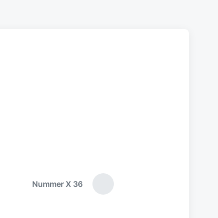
Nummer X 36
N
ä
c
h