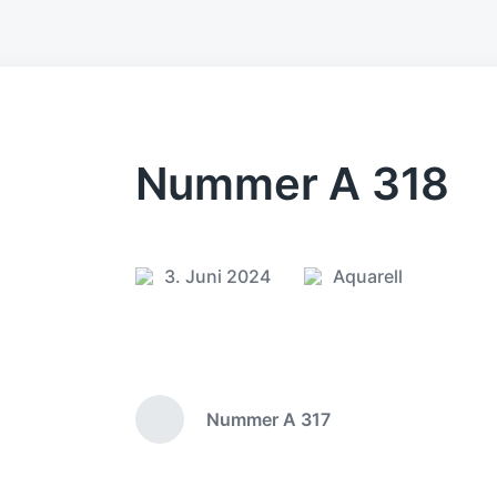
Nummer A 318
3. Juni 2024
Aquarell
V
V
e
e
r
r
ö
ö
f
f
Nummer A 317
f
f
V
e
e
o
r
n
n
h