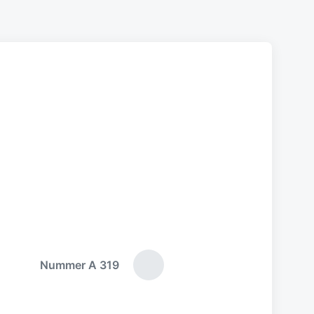
Nummer A 319
N
ä
c
h