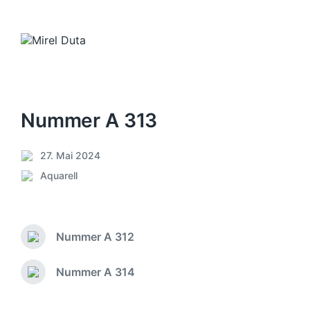
Nummer A 313
27. Mai 2024
V
Aquarell
e
V
r
e
ö
r
f
ö
f
Nummer A 312
f
V
e
f
o
n
e
r
Nummer A 314
N
t
h
n
ä
l
e
t
c
i