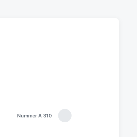
Nummer A 310
N
ä
c
h