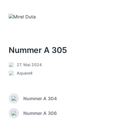
Nummer A 305
27. Mai 2024
V
Aquarell
e
V
r
e
ö
r
f
ö
f
Nummer A 304
f
V
e
f
o
n
e
r
Nummer A 306
N
t
h
n
ä
l
e
t
c
i