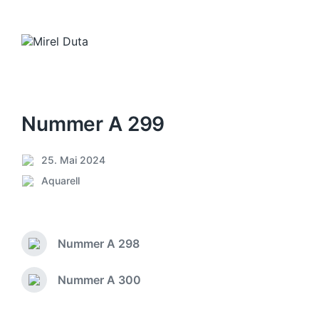
Nummer A 299
25. Mai 2024
V
Aquarell
e
V
r
e
ö
r
f
ö
f
Nummer A 298
f
V
e
f
o
n
e
r
Nummer A 300
N
t
h
n
ä
l
e
t
c
i