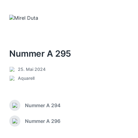
Nummer A 295
25. Mai 2024
V
Aquarell
e
V
r
e
ö
r
f
ö
f
Nummer A 294
f
V
e
f
o
n
e
r
Nummer A 296
N
t
h
n
ä
l
e
t
c
i