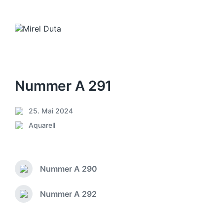
Nummer A 291
25. Mai 2024
V
Aquarell
e
V
r
e
ö
r
f
ö
f
Nummer A 290
f
V
e
f
o
n
e
r
Nummer A 292
N
t
h
n
ä
l
e
t
c
i