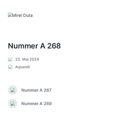
Nummer A 268
22. Mai 2024
V
Aquarell
e
V
r
e
ö
r
f
ö
f
Nummer A 267
f
V
e
f
o
n
e
r
Nummer A 269
N
t
h
n
ä
l
e
t
c
i