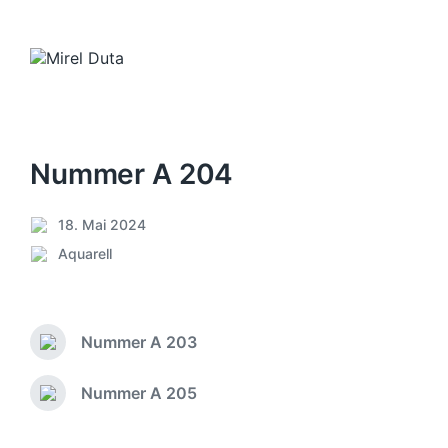
Nummer A 204
18. Mai 2024
V
Aquarell
e
V
r
e
ö
r
f
ö
f
Nummer A 203
f
V
e
f
o
n
e
r
Nummer A 205
N
t
h
n
ä
l
e
t
c
i