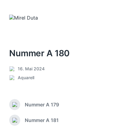
Nummer A 180
16. Mai 2024
V
Aquarell
e
V
r
e
ö
r
f
ö
f
Nummer A 179
f
V
e
f
o
n
e
r
Nummer A 181
N
t
h
n
ä
l
e
t
c
i