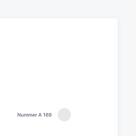
Nummer A 169
N
ä
c
h