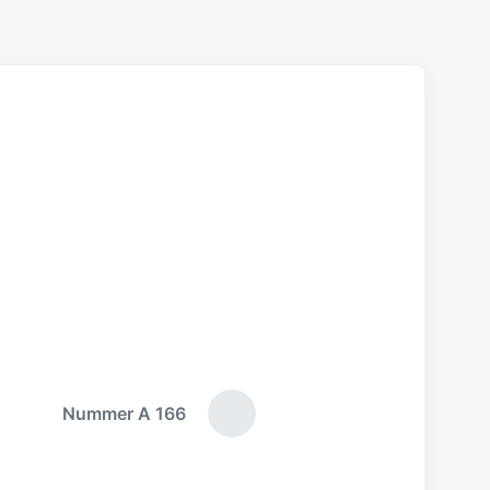
Nummer A 166
N
ä
c
h