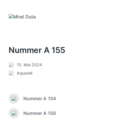
Nummer A 155
15. Mai 2024
V
Aquarell
e
V
r
e
ö
r
f
ö
f
Nummer A 154
f
V
e
f
o
n
e
r
Nummer A 156
N
t
h
n
ä
l
e
t
c
i