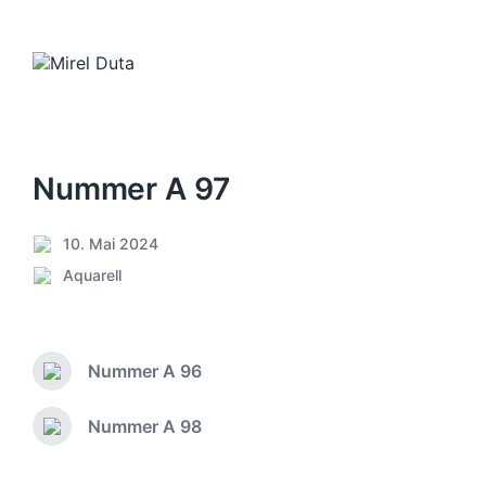
Nummer A 97
10. Mai 2024
V
Aquarell
e
V
r
e
ö
r
f
ö
f
Nummer A 96
f
V
e
f
o
n
e
r
Nummer A 98
N
t
h
n
ä
l
e
t
c
i