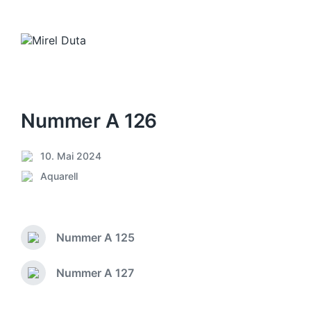
Nummer A 126
10. Mai 2024
V
Aquarell
e
V
r
e
ö
r
f
ö
f
Nummer A 125
f
V
e
f
o
n
e
r
Nummer A 127
N
t
h
n
ä
l
e
t
c
i