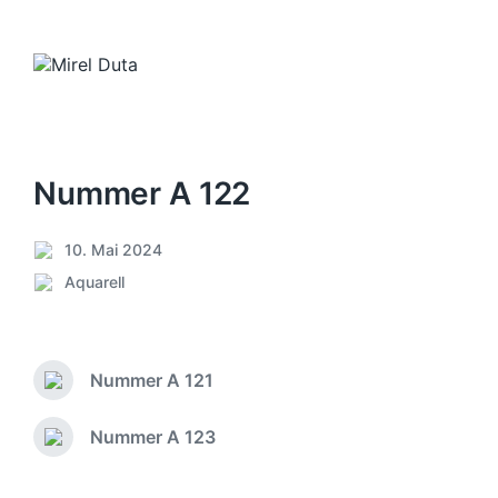
Nummer A 122
10. Mai 2024
V
Aquarell
e
V
r
e
ö
r
f
ö
f
Nummer A 121
f
V
e
f
o
n
e
r
Nummer A 123
N
t
h
n
ä
l
e
t
c
i