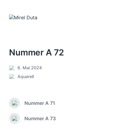
Nummer A 72
6. Mai 2024
V
Aquarell
e
V
r
e
ö
r
f
ö
f
Nummer A 71
f
V
e
f
o
n
e
r
Nummer A 73
N
t
h
n
ä
l
e
t
c
i