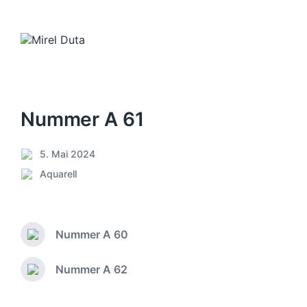
Nummer A 61
5. Mai 2024
V
Aquarell
e
V
r
e
ö
r
f
ö
f
Nummer A 60
f
V
e
f
o
n
e
r
Nummer A 62
N
t
h
n
ä
l
e
t
c
i