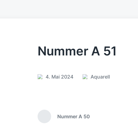
Nummer A 51
4. Mai 2024
Aquarell
V
V
e
e
r
r
ö
ö
f
f
Nummer A 50
f
f
V
e
e
o
r
n
n
h