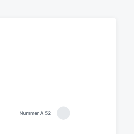
Nummer A 52
N
ä
c
h