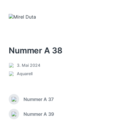
Nummer A 38
3. Mai 2024
V
Aquarell
e
V
r
e
ö
r
f
ö
f
Nummer A 37
f
V
e
f
o
n
e
r
Nummer A 39
N
t
h
n
ä
l
e
t
c
i